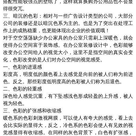
搭配性能较强点的壁纸了，这样就算换购办公用品也不会显
得很突兀。
三、暗沉的色彩：相对与一些广告设计类型的公司，大部分
公司的装修还是以暗沉色系为主的。也是为了突出在处理工
作上的成熟稳重，也更能体现出企业的价值观哦！
对于空空荡荡缺少办公家具的办公室只需刷上深暖色，就会
使得办公空间富于装饰感。在办公室装修设计中，色彩能够
改变办公空间给人的视觉大小，这里不是指空间的真实会变
化，色彩改变的是人们对办公空间的视觉感受。
一、色彩的进退感
彩度高，明度低的颜色看上去感觉是向前的被人们称为前进
色。反之。那些彩度低明度高的色彩被人们称为后退色。
二、色彩的轻重感
深色给人感觉沉重，有下坠感浅色形成轻盈的上升感，被人
视为轻色。
三、色彩的扩张感和收缩感
暖色系的色彩刺激视网膜，可以使人有夸大的感觉，看上去
会比实际的显得大，反之，冷色系的色彩会使人有见效的视
觉感显得有收缩感。在同样的灰色背景下，白色有扩张感，